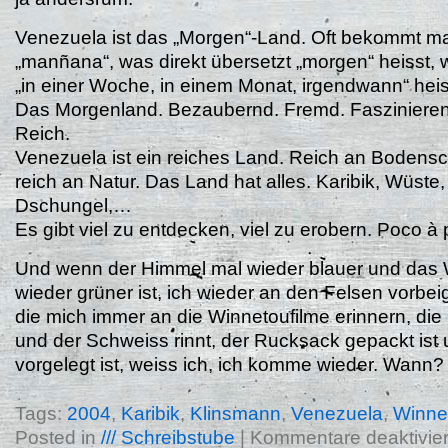
Venezuela ist das „Morgen“-Land. Oft bekommt ma
„manñana“, was direkt übersetzt „morgen“ heisst,
„in einer Woche, in einem Monat, irgendwann“ hei
Das Morgenland. Bezaubernd. Fremd. Faszinieren
Reich.
Venezuela ist ein reiches Land. Reich an Bodens
reich an Natur. Das Land hat alles. Karibik, Wüste
Dschungel,…
Es gibt viel zu entdecken, viel zu erobern. Poco à
Und wenn der Himmel mal wieder blauer und das
wieder grüner ist, ich wieder an den Felsen vorbei
die mich immer an die Winnetoufilme erinnern, di
und der Schweiss rinnt, der Rucksack gepackt ist 
vorgelegt ist, weiss ich, ich komme wieder. Wann
Tags:
2004
,
Karibik
,
Klinsmann
,
Venezuela
,
Winne
Posted in
/// Schreibstube
|
Kommentare deaktivier