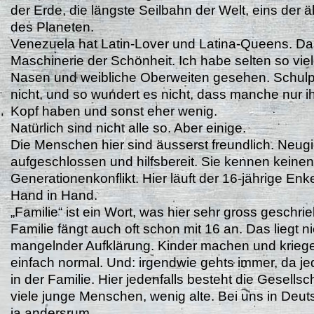
der Erde, die längste Seilbahn der Welt, eins der 
des Planeten.
Venezuela hat Latin-Lover und Latina-Queens. Das
Maschinerie der Schönheit. Ich habe selten so vie
Nasen und weibliche Oberweiten gesehen. Schulpfl
nicht, und so wundert es nicht, dass manche nur 
Kopf haben und sonst eher wenig.
Natürlich sind nicht alle so. Aber einige.
Die Menschen hier sind äusserst freundlich. Neugi
aufgeschlossen und hilfsbereit. Sie kennen keinen
Generationenkonflikt. Hier läuft der 16-jährige En
Hand in Hand.
„Familie“ ist ein Wort, was hier sehr gross geschri
Familie fängt auch oft schon mit 16 an. Das liegt n
mangelnder Aufklärung. Kinder machen und kriegen
einfach normal. Und: irgendwie gehts immer, da jed
in der Familie. Hier jedenfalls besteht die Gesells
viele junge Menschen, wenig alte. Bei uns in Deut
ja andersrum.