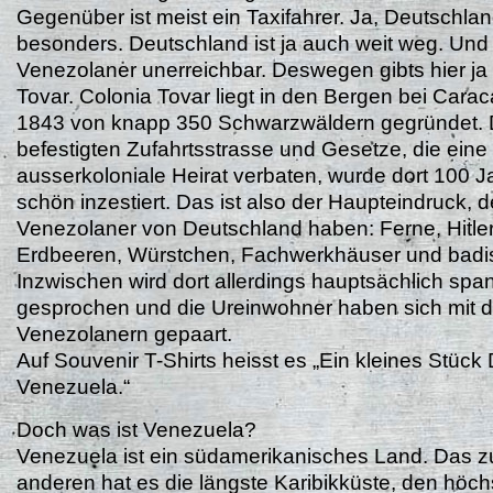
Gegenüber ist meist ein Taxifahrer. Ja, Deutschlan
besonders. Deutschland ist ja auch weit weg. Und f
Venezolaner unerreichbar. Deswegen gibts hier ja
Tovar. Colonia Tovar liegt in den Bergen bei Cara
1843 von knapp 350 Schwarzwäldern gegründet. 
befestigten Zufahrtsstrasse und Gesetze, die eine
ausserkoloniale Heirat verbaten, wurde dort 100 J
schön inzestiert. Das ist also der Haupteindruck, 
Venezolaner von Deutschland haben: Ferne, Hitler
Erdbeeren, Würstchen, Fachwerkhäuser und badis
Inzwischen wird dort allerdings hauptsächlich spa
gesprochen und die Ureinwohner haben sich mit 
Venezolanern gepaart.
Auf Souvenir T-Shirts heisst es „Ein kleines Stück
Venezuela.“
Doch was ist Venezuela?
Venezuela ist ein südamerikanisches Land. Das 
anderen hat es die längste Karibikküste, den höch