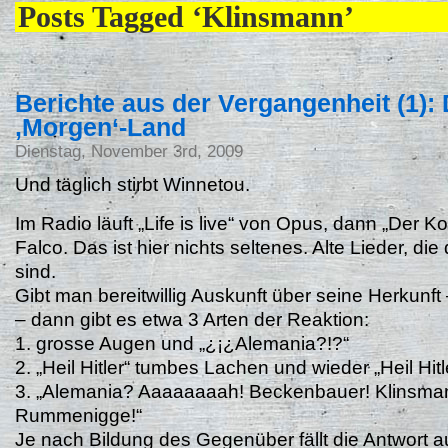
Posts Tagged ‘Klinsmann’
Berichte aus der Vergangenheit (1):
‚Morgen‘-Land
Dienstag, November 3rd, 2009
Und täglich stirbt Winnetou.
Im Radio läuft „Life is live“ von Opus, dann „Der 
Falco. Das ist hier nichts seltenes. Alte Lieder, di
sind.
Gibt man bereitwillig Auskunft über seine Herkunf
– dann gibt es etwa 3 Arten der Reaktion:
1. grosse Augen und „¿¡¿Alemania?!?“
2. „Heil Hitler“ tumbes Lachen und wieder „Heil Hitl
3. „Alemania? Aaaaaaaah! Beckenbauer! Klinsma
Rummenigge!“
Je nach Bildung des Gegenüber fällt die Antwort 