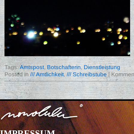
Tags:
Amtspost
,
Botschafterin
,
Dienstleistung
Posted in
/// Amtlichkeit
,
/// Schreibstube
|
Kommenta
IMPRESSUM