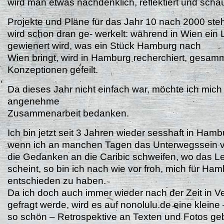
wird man etwas nachdenklich, reflektiert und scha
Projekte und Pläne für das Jahr 10 nach 2000 ste
wird schon dran ge- werkelt: während in Wien ein 
gewienert wird, was ein Stück Hamburg nach
Wien bringt, wird in Hamburg recherchiert, gesam
Konzeptionen gefeilt.
Da dieses Jahr nicht einfach war, möchte ich mich e
angenehme
Zusammenarbeit bedanken.
Ich bin jetzt seit 3 Jahren wieder sesshaft in Ham
wenn ich an manchen Tagen das Unterwegssein 
die Gedanken an die Caribic schweifen, wo das Le
scheint, so bin ich nach wie vor froh, mich für Ha
entschieden zu haben.
Da ich doch auch immer wieder nach der Zeit in 
gefragt werde, wird es auf nonolulu.de eine kleine
so schön – Retrospektive an Texten und Fotos ge