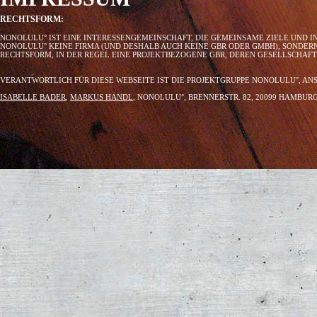
RECHTSFORM:
NONOLULU° IST EINE INTERESSENGEMEINSCHAFT, DIE GEMEINSAME ZIELE UND I
NONOLULU° KEINE FIRMA (UND DESHALB AUCH KEINE GBR ODER GMBH), SONDER
RECHTSFORM, IN DER REGEL EINE PROJEKTBEZOGENE GBR, DEREN GESELLSCHAF
VERANTWORTLICH FÜR DIESE WEBSEITE IST DIE PROJEKTGRUPPE NONOLULU°, AN
ISABELLE BADER
,
MARKUS HANDL
, NONOLULU°, BRENNERSTR. 82, 20099 HAMBU