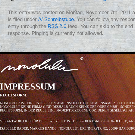
This entry was posted on Montag, November 7th, 2011 a
is filed under
/// Schreibstube
. You can follow any respon
entry through the
RSS 2.0
feed. You can skip to the end
response. Pinging is currently not allowed.
IMPRESSUM
RECHTSFORM:
NONOLULU° IST EINE INTERESSENGEMEINSCHAFT, DIE GEMEINSAME ZIELE UND I
NONOLULU° KEINE FIRMA (UND DESHALB AUCH KEINE GBR ODER GMBH), SONDER
RECHTSFORM, IN DER REGEL EINE PROJEKTBEZOGENE GBR, DEREN GESELLSCHAF
VERANTWORTLICH FÜR DIESE WEBSEITE IST DIE PROJEKTGRUPPE NONOLULU°, AN
ISABELLE BADER
,
MARKUS HANDL
, NONOLULU°, BRENNERSTR. 82, 20099 HAMBU